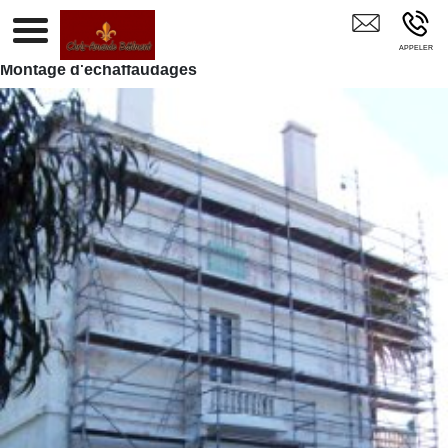
Entreprise Ravalement De Façade Peintre Bâtiment Peinture
Intérieure SAINT AYGULF
Montage d'échaffaudages